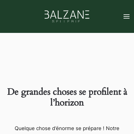
Skip
to
main
content
De grandes choses se profilent à
l’horizon
Quelque chose d’énorme se prépare ! Notre