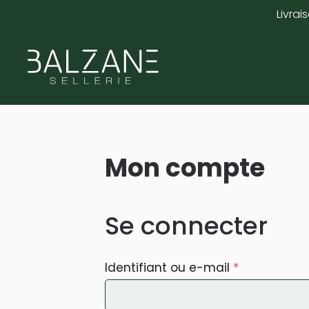
Livraison offerte à partir de 100€ et service de retou
Skip
to
main
content
Mon compte
Se connecter
Obligatoire
Identifiant ou e-mail
*